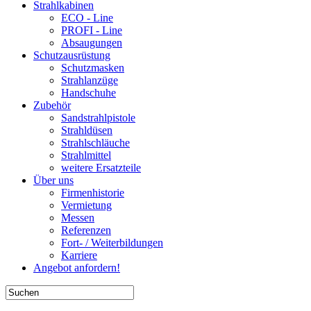
Strahlkabinen
ECO - Line
PROFI - Line
Absaugungen
Schutzausrüstung
Schutzmasken
Strahlanzüge
Handschuhe
Zubehör
Sandstrahlpistole
Strahldüsen
Strahlschläuche
Strahlmittel
weitere Ersatzteile
Über uns
Firmenhistorie
Vermietung
Messen
Referenzen
Fort- / Weiterbildungen
Karriere
Angebot anfordern!