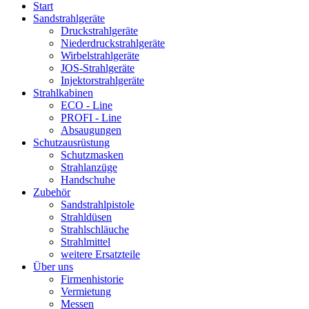
Start
Sandstrahlgeräte
Druckstrahlgeräte
Niederdruckstrahlgeräte
Wirbelstrahlgeräte
JOS-Strahlgeräte
Injektorstrahlgeräte
Strahlkabinen
ECO - Line
PROFI - Line
Absaugungen
Schutzausrüstung
Schutzmasken
Strahlanzüge
Handschuhe
Zubehör
Sandstrahlpistole
Strahldüsen
Strahlschläuche
Strahlmittel
weitere Ersatzteile
Über uns
Firmenhistorie
Vermietung
Messen